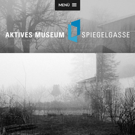
MENÜ
Todesmarsch
Leipzig-
Fojtovice