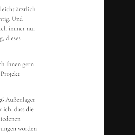
eicht ärztlich
chtig. Und
mich immer nur
g, dieses
ch Ihnen gern
 Projekt
136 Außenlager
ich, dass die
hiedenen
zwungen worden