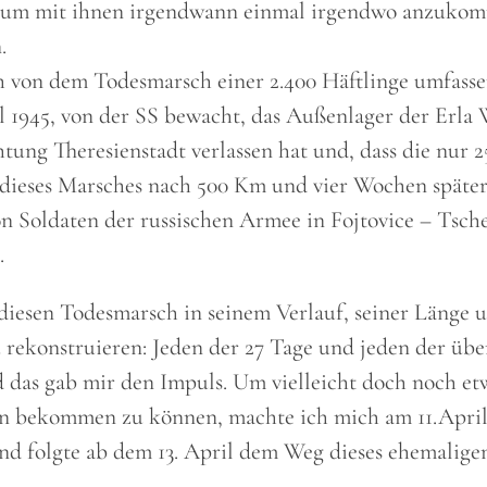
, um mit ihnen irgendwann einmal irgendwo anzuko
.
h von dem Todesmarsch einer 2.400 Häftlinge umfass
il 1945, von der SS bewacht, das Außenlager der Erla
htung Theresienstadt verlassen hat und, dass die nur 2
dieses Marsches nach 500 Km und vier Wochen später
on Soldaten der russischen Armee in Fojtovice – Tsch
.
 diesen Todesmarsch in seinem Verlauf, seiner Länge u
 rekonstruieren: Jeden der 27 Tage und jeden der übe
 das gab mir den Impuls. Um vielleicht doch noch et
n bekommen zu können, machte ich mich am 11.April 
nd folgte ab dem 13. April dem Weg dieses ehemalige
.