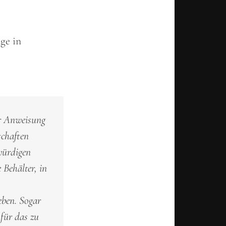
ge in
er Anweisung
schaften
würdigen
 Behälter, in
eben. Sogar
 für das zu