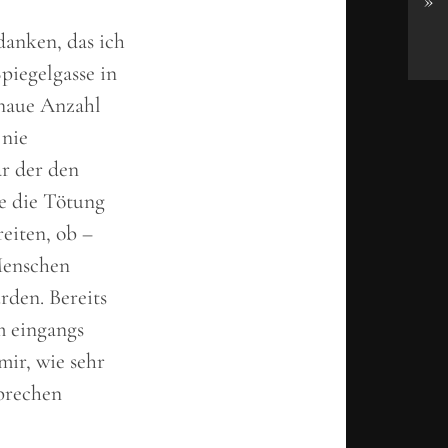
»
danken, das ich
piegelgasse in
enaue Anzahl
 nie
ar der den
ie die Tötung
eiten, ob –
Menschen
rden. Bereits
m eingangs
mir, wie sehr
rbrechen