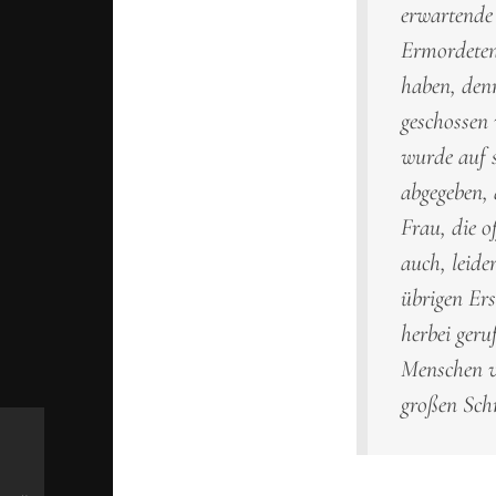
erwartende 
Ermordeten
haben, denn
geschossen 
wurde auf s
abgegeben, 
Frau, die o
auch, leide
übrigen Ers
herbei ger
Menschen v
großen Sch