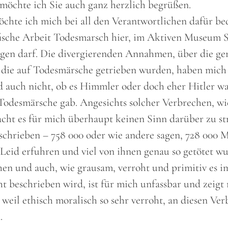
möchte ich Sie auch ganz herzlich begrüßen.
öchte ich mich bei all den Verantwortlichen dafür be
ische Arbeit Todesmarsch hier, im Aktiven Museum S
gen darf. Die divergierenden Annahmen, über die g
die auf Todesmärsche getrieben wurden, haben mich
nd auch nicht, ob es Himmler oder doch eher Hitler w
 Todesmärsche gab. Angesichts solcher Verbrechen, w
acht es für mich überhaupt keinen Sinn darüber zu str
schrieben – 758 000 oder wie andere sagen, 728 000 
 Leid erfuhren und viel von ihnen genau so getötet wu
hen und auch, wie grausam, verroht und primitiv es i
ht beschrieben wird, ist für mich unfassbar und zeigt 
 weil ethisch moralisch so sehr verroht, an diesen Ve
.