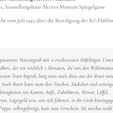
0, Ausstellungshaus Aktives Museum Spiegelgasse
ht vom Juli 1945 über die Beerdigung der KZ-Häftlin
ogenanntes Massengrab mit 11 erschossenen Häftlingen. Unt
räbers, der vor reichlich 2 Monaten, die von den Wehrmann
ssenen Toten begrub, barg man auch diese aus der ihnen un
 Auch ihnen hatte man ihre Taschen, Säckchen und sonstige
leinigkeiten wie Kamm, Seife, Zahnbürste, Messer, Löffel,
ten, Lagergeld usw. mit sich führten, in ihr Grab hineingeg
 Puppe, selbstgefertigt, kam zum Vorschein. Sie mochte wohl