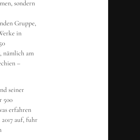
mmen, sondern
enden Gruppe,
 Werke in
50
, nämlich am
echien –
nd seiner
r 500
was erfahren
2017 auf, fuhr
n