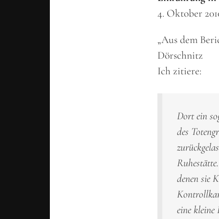
4. Oktober 201
„Aus dem Beric
Dörschnitz
Ich zitiere:
Dort ein s
des Toteng
zurückgela
Ruhestätte.
denen sie K
Kontrollkar
eine kleine